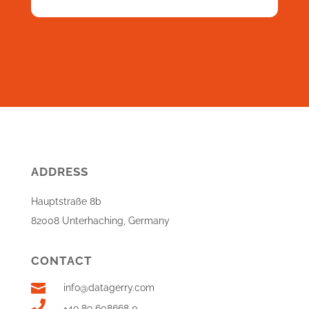
ADDRESS
Hauptstraße 8b
82008 Unterhaching, Germany
CONTACT

info@datagerry.com

+49 89 608668 0