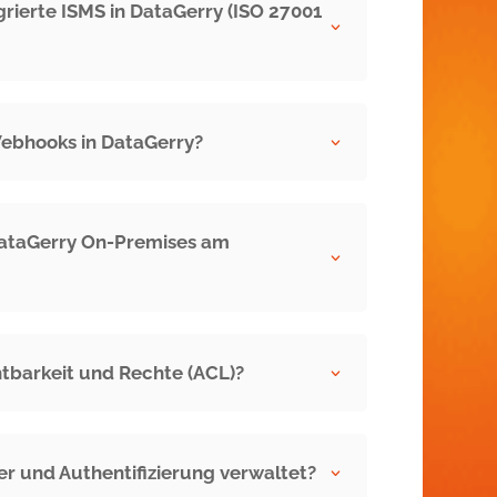
grierte ISMS in DataGerry (ISO 27001
3
Webhooks in DataGerry?
3
 DataGerry On-Premises am
3
htbarkeit und Rechte (ACL)?
3
r und Authentifizierung verwaltet?
3