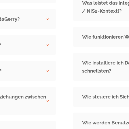
Was leistet das inte
/ NIS2-Kontext)?
ataGerry?
3
Wie funktionieren 
?
3
Wie installiere ich
?
schnellsten?
3
eziehungen zwischen
Wie steuere ich Sic
3
Wie werden Benutze