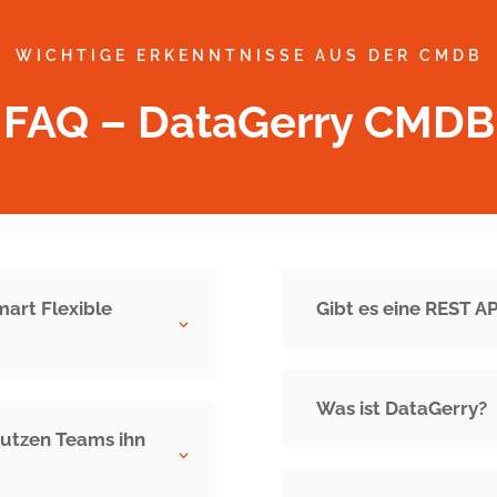
WICHTIGE ERKENNTNISSE AUS DER CMDB
FAQ – DataGerry CMDB
art Flexible
Gibt es eine REST A
3
Was ist DataGerry?
nutzen Teams ihn
3