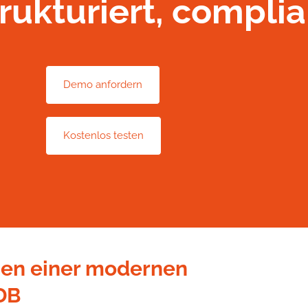
trukturiert, complia
Demo anfordern
Kostenlos testen
nen einer modernen
DB